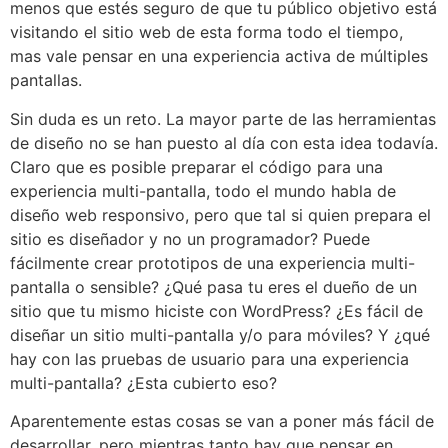
menos
que estés seguro de
que tu público objetivo
está
visitando
el sitio web
de esta forma todo el tiempo
,
mas vale
pensar en
una experiencia
activa
de múltiples
pantallas
.
Sin duda es u
n reto.
La mayor parte de
las
herramientas
de diseño
no se han
puesto al día con
esta idea
todavía.
Claro que es
posible
preparar el código para
una
experiencia multi-
pantalla,
todo el mundo
habla de
diseño web responsivo
,
pero que tal si quien prepara el
sitio es
diseñador
y no un
programador?
Puede
fácilmente
crear prototipos de
una experiencia multi-
pantalla o
sensible
?
¿Qué pasa tu eres el dueño
de
un
sitio que tu mismo hiciste con WordPress
?
¿Es fácil
de
diseñar un sitio
multi-
pantalla y
/
o para móviles
?
Y
¿qué
hay con
las pruebas de usuario
para una experiencia
multi-
pantalla?
¿Esta
cubierto
eso?
Aparentemente estas cosas se van a poner
más fácil de
desarrollar
,
pero mientras tanto
hay que
pensar en