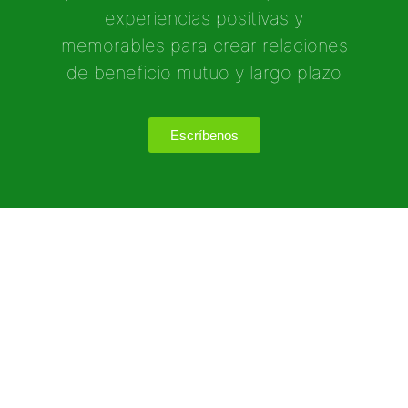
experiencias positivas y
memorables para crear relaciones
de beneficio mutuo y largo plazo
Escríbenos
Nosotros
Servicios
Agencia de Diseño
Listado de Servicios
Agencia de Marketing Digital
Diseño de Páginas Web
Nuestros Clientes
Google Adwords
Mapa del Sitio
Manejo de Redes Sociales
Aviso de Privacidad
Diseño Gráfico
Métodos de pago