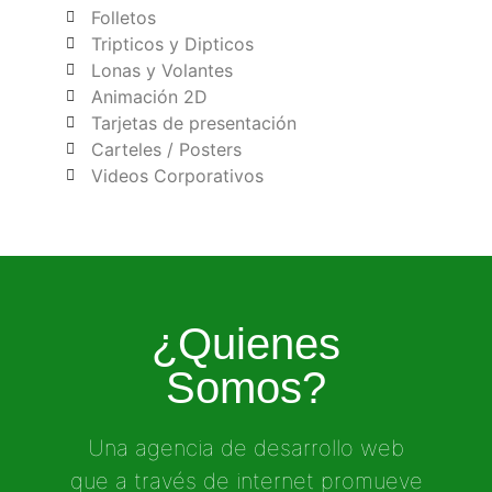
Folletos
Tripticos y Dipticos
Lonas y Volantes
Animación 2D
Tarjetas de presentación
Carteles / Posters
Videos Corporativos
¿Quienes
Somos?
Una agencia de desarrollo web
que a través de internet promueve