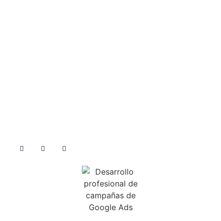
Contacto
Blog
Sección de contacto
Consejos
Facebook
Diseño
Twitter
Diseño Web
YouTube
E-Commerce
SEM
Siguenos