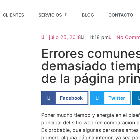
CLIENTES
SERVICIOS
BLOG
CONTACTO
julio 25, 2018
11:18 pm
No Comm
Errores comunes
demasiado tiemp
de la página pri
Facebook
Twitter
Poner mucho tiempo y energía en el diseñ
principal del
sitio web (
en comparación c
Es probable, que algunas personas antes 
primero alguna página interior, ya sea p